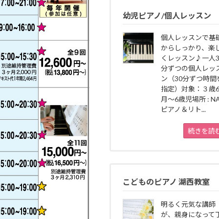
幼児ピアノ/個人レッスン
個人レッスンで基
からしっかり、楽
くレッスン♪一人3
分ずつの個人レッ
ン（30分ずつ時間
指定）対象：３歳
月～6歳児場所 : N
ピアノ＆リト...
続きを読
こどものピアノ 湖西教室
明るく元気な講師
が、親身になって