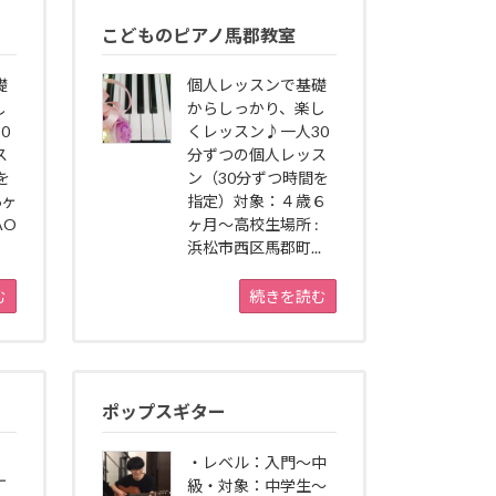
こどものピアノ馬郡教室
礎
個人レッスンで基礎
し
からしっかり、楽し
0
くレッスン♪一人30
ス
分ずつの個人レッス
を
ン（30分ずつ時間を
6ヶ
指定）対象：４歳６
AO
ヶ月～高校生場所 :
浜松市西区馬郡町...
む
続きを読む
ポップスギター
・レベル：入門～中
丁
級・対象：中学生〜