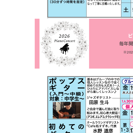
グ
グ
ピ
ル
ル
毎年開
ー
ー
※20
プ
プ
リ
リ
ン
ン
ク
ク