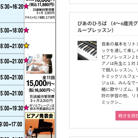
ぴあのひろば （4〜6歳児グ
ループレッスン）
音楽の基本をリト
ックを通して楽し
ピアノレッスン♪
アノは先生と１対
で個人レッスン。
トミックソルフェ
ジュは、みんなで
緒に歌やリズム、
符の学習の他、リ
ミックシ...
続きを読