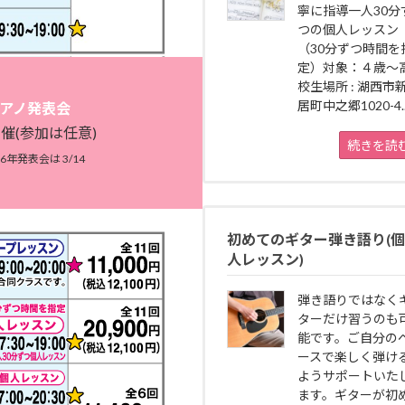
寧に指導一人30分
つの個人レッスン
（30分ずつ時間を
定）対象：４歳～
校生場所 : 湖西市
居町中之郷1020-4..
アノ発表会
催(参加は任意)
続きを読
26年発表会は 3/14
初めてのギター弾き語り(個
人レッスン)
弾き語りではなく
ターだけ習うのも
能です。ご自分の
ースで楽しく弾け
ようサポートいた
ます。ギターが初