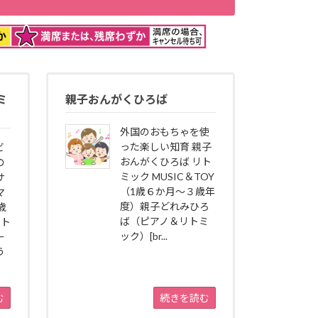
ミ
親子おんがくひろば
外国のおもちゃを使
った楽しい知育 親子
ビ
おんがくひろば リト
の
ミック MUSIC＆TOY
サ
（1歳６か月～３歳年
マ
度）親子どれみひろ
歳
ば（ピアノ＆リトミ
リト
ック）[br...
ー
う
む
続きを読む