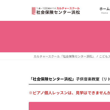
コ
ナ
ン
ビ
ホーム
Home
テ
ゲ
ン
ー
ツ
シ
へ
ョ
ス
ン
キ
に
ッ
移
プ
動
カルチャースクール「社会保険センター浜松」
こども
「
社会保険センター浜松」
子供音楽教室（リ
※ピアノ個人レッスンは、見学はできませんが