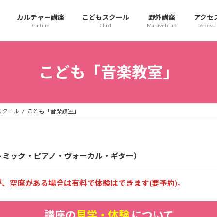
カルチャー講座
こどもスクール
野外講座
アクセ
Culture
Child
Manavel club
Access
こども「音楽教室」
スクール
こども「音楽教室」
トミック・ピアノ・ヴォーカル・ギター）
、空席がある場合は有料で体験はできます(要予約
)。
講座の
見学・体験
について