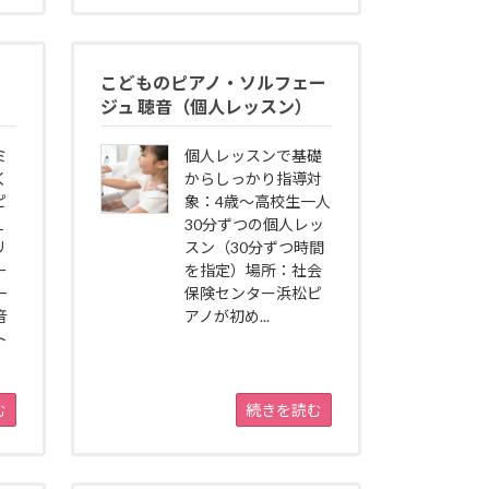
こどものピアノ・ソルフェー
ジュ 聴音（個人レッスン）
ミ
個人レッスンで基礎
く
からしっかり指導対
ピ
象：4歳～高校生一人
１
30分ずつの個人レッ
リ
スン（30分ずつ時間
ー
を指定）場所：社会
一
保険センター浜松ピ
音
アノが初め...
ト
む
続きを読む