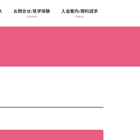
ス
お問合せ/見学体験
入会案内/資料請求
Contact
About