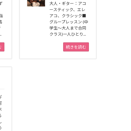
ず
大人・ギター：アコ
ースティック、エレ
指
アコ、クラシック■
高
グループレッスン (中
新
学生〜大人まで合同
.
クラス)一人ひとり...
む
続きを読む
ギ
可
ペ
る
し
め