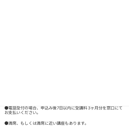
野外講座・バスツアー
●窓口受付の場合、受講料 3ヶ月分（前納）・入会金・施設維持費
を添えて申し込みください。
●電話受付の場合、申込み後7日以内に受講料 3ヶ月分を窓口にて
お支払いください。
●満席、もしくは満席に近い講座もあります。