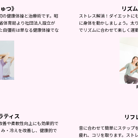
じゅつ
》
リズム
初の健康体操と治療術です。昭
ストレス解消！ダイエットに
部省体育局より社団法人設立が
に身体を動かしましょう。太
た自彊術は単なる健康体操でな
でリズムに合わせて楽しく運
。
ラティス
リフ
改善や柔軟性向上にも効果的で
音に合わせて簡単にステップ
くみ・冷えを改善
し、健康的で
疲れ、コリを取ります。スト