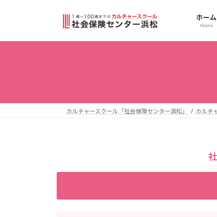
コ
ナ
ン
ビ
ホーム
Home
テ
ゲ
ン
ー
ツ
シ
へ
ョ
ス
ン
キ
に
ッ
移
プ
動
カルチャースクール「社会保険センター浜松」
カルチ
社