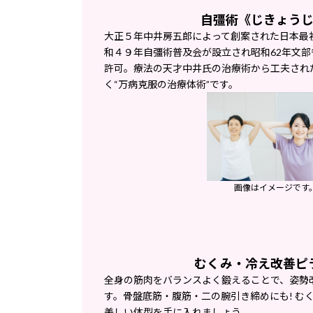
自彊術
《
じきょう
大正５年中井房五郎によって創案された日本最
和４９年自彊術普及会が設立され昭和62年文
許可。療法の天才中井氏の治療術から工夫され
く“万病克服の治療体術”です。
画像はイメージです
むくみ・冷え改善ピ
全身の筋肉をバランスよく鍛えることで、姿勢
す。骨盤底筋・腹筋・二の腕引き締めにも!
む
美しい体型を手に入れましょう。