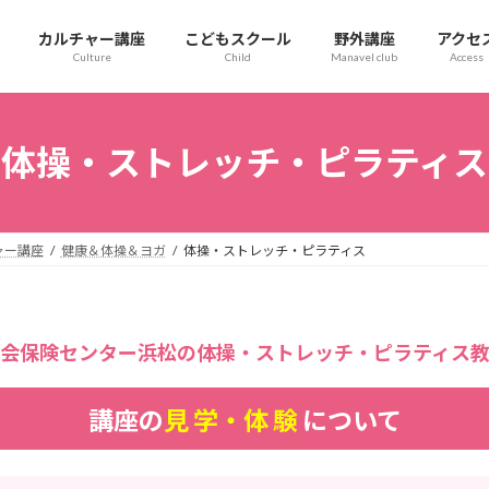
カルチャー講座
こどもスクール
野外講座
アクセ
Culture
Child
Manavel club
Access
体操・ストレッチ・ピラティス
ャー講座
健康＆体操＆ヨガ
体操・ストレッチ・ピラティス
会保険センター浜松の体操・
ストレッチ・ピラティス
講座の
見 学・体 験
について