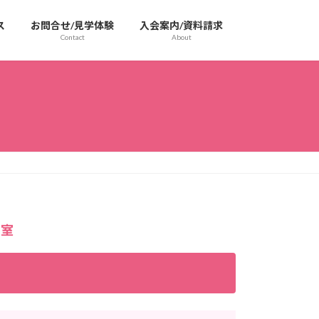
ス
お問合せ/見学体験
入会案内/資料請求
Contact
About
教室