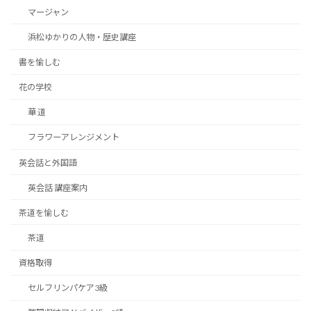
マージャン
浜松ゆかりの人物・歴史講座
書を愉しむ
花の学校
華 道
フラワーアレンジメント
英会話と外国語
英会話 講座案内
茶道を愉しむ
茶道
資格取得
セルフリンパケア3級