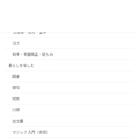
健康＆体操＆ヨガ
体操・ストレッチ・ピラティス
太極拳・気功・空手
ヨガ
背骨・骨盤矯正・足もみ
暮らしを愉しむ
囲碁
俳句
短歌
川柳
古文書
マジック 入門（奇術）